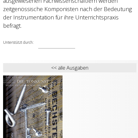
ausgewiesenen Fachwissenschaftlern werden
zeitgenössische Komponisten nach der Bedeutung
der Instrumentation für ihre Unterrichtspraxis
befragt.
Unterstützt durch:
Ernst von
<< alle Ausgaben
Siemens
Musikstiftung