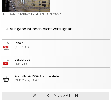
INSTRUMENTARIUM IN DER NEUEN MUSIK
Die Ausgabe ist noch nicht verfügbar.
Inhalt
(978,60 KB )
Leseprobe
(1,14 MB )
Als PRINT-AUSGABE vorbestellen
(EUR 25.- zzgl. Porto)
WEITERE AUSGABEN
PARODIEREN, NACHAHMEN,
MEDIENWECHSEL. BEARBEITUNGEN
IMITIEREN
IN DER MUSIK
JOHANNES BRAHMS
DER MUSIKSALON
MUSIK UND FRIEDEN IN DER
JOACHIM RAFF. ZEITGEIST UND
Juli 2026
April 2014